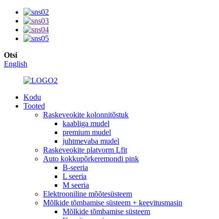
Otsi
English
Kodu
Tooted
Raskeveokite kolonnitõstuk
kaabliga mudel
premium mudel
juhtmevaba mudel
Raskeveokite platvorm Lfit
Auto kokkupõrkeremondi pink
B-seeria
L seeria
M seeria
Elektrooniline mõõtesüsteem
Mõlkide tõmbamise süsteem + keevitusmasin
Mõlkide tõmbamise süsteem