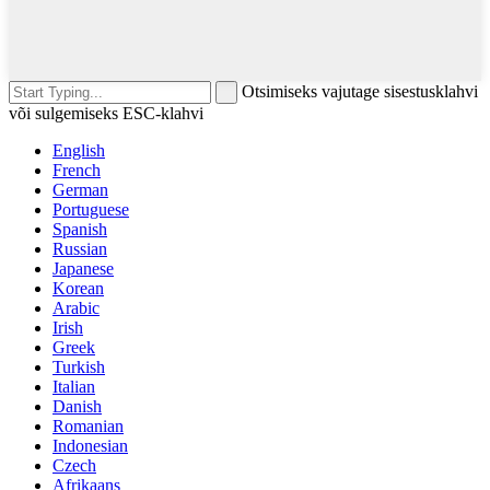
Otsimiseks vajutage sisestusklahvi
või sulgemiseks ESC-klahvi
English
French
German
Portuguese
Spanish
Russian
Japanese
Korean
Arabic
Irish
Greek
Turkish
Italian
Danish
Romanian
Indonesian
Czech
Afrikaans