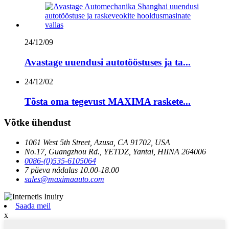
24/12/09
Avastage uuendusi autotööstuses ja ta...
24/12/02
Tõsta oma tegevust MAXIMA raskete...
Võtke ühendust
1061 West 5th Street, Azusa, CA 91702, USA
No.17, Guangzhou Rd., YETDZ, Yantai, HIINA 264006
0086-(0)535-6105064
7 päeva nädalas 10.00-18.00
sales@maximaauto.com
Saada meil
x