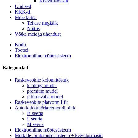
Keevitusmasin
Uudised
KKK-d
Meie kohta
Tehase ringkäik
Näitus
Võtke meiega ühendust
Kodu
Tooted
Elektrooniline mõõtesüsteem
Kategooriad
Raskeveokite kolonnitõstuk
kaabliga mudel
premium mudel
juhtmevaba mudel
Raskeveokite platvorm Lfit
Auto kokkupõrkeremondi pink
B-seeria
L seeria
M seeria
Elektrooniline mõõtesüsteem
Mõlkide tõmbamise süsteem + keevitusmasin