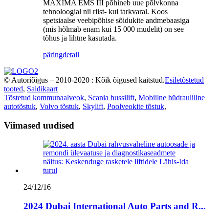
MAXIMA EMS III põhineb uue põlvkonna
tehnoloogial nii riist- kui tarkvaral. Koos
spetsiaalse veebipõhise sõidukite andmebaasiga
(mis hõlmab enam kui 15 000 mudelit) on see
tõhus ja lihtne kasutada.
päring
detail
© Autoriõigus – 2010-2020 : Kõik õigused kaitstud.
Esiletõstetud
tooted
,
Saidikaart
Tõstetud kommunaalveok
,
Scania bussilift
,
Mobiilne hüdrauliline
autotõstuk
,
Volvo tõstuk
,
Skylift
,
Poolveokite tõstuk
,
Viimased uudised
24/12/16
2024 Dubai International Auto Parts and R...