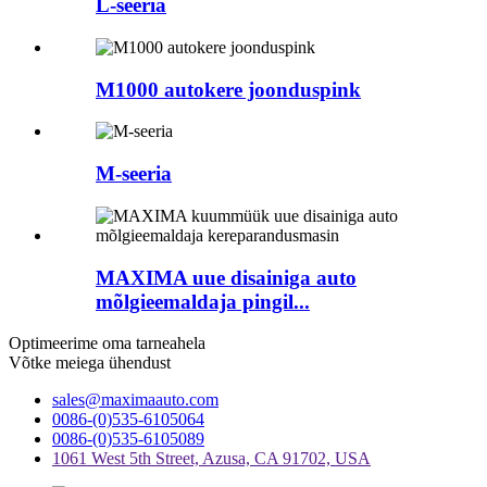
L-seeria
M1000 autokere joonduspink
M-seeria
MAXIMA uue disainiga auto
mõlgieemaldaja pingil...
Optimeerime oma tarneahela
Võtke meiega ühendust
sales@maximaauto.com
0086-(0)535-6105064
0086-(0)535-6105089
1061 West 5th Street, Azusa, CA 91702, USA