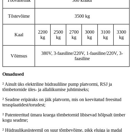
Töövahemik
360 kraadi
Tõstevõime
3500 kg
2200
2500
2700
3000
3100
3300
Kaal
kg
kg
kg
kg
kg
kg
380V, 3-faasiline/220V, 1-faasiline/220V, 3-
Võimsus
faasiline
Omadused
² Ainult üks elektriline hüdrauliline pump platvormi, RSJ ja
tõmbetornide üles- ja allaliikumise juhtimiseks;
² Seadme eripäraks on jäik platvorm, mis on keevitatud freesitud
terasplaatidest/torudest;
² Patenteeritud ümara kraega tõmbetornid libisevad hõlpsalt ümber
kogu seadme;
² Hüdraulikasüsteemil on suur tõmbevõime, pikk eluiga ja madal