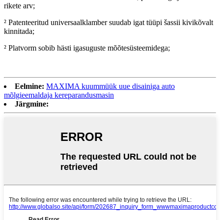
rikete arv;
² Patenteeritud universaalklamber suudab igat tüüpi šassii kivikõvalt
kinnitada;
² Platvorm sobib hästi igasuguste mõõtesüsteemidega;
Eelmine:
MAXIMA kuummüük uue disainiga auto
mõlgieemaldaja kereparandusmasin
Järgmine: