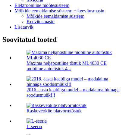
Elektrooniline mõõtesüsteem
Mõlkide eemaldamise süsteem + keevitusmasin
Mõlkide eemaldamise süsteem
Keevitusmasin
Lisatarvik
Soovitatud tooted
Maxima neljapostiline tõstuk ML4030 CE
mobiilne autotõstuk 4...
2016. aasta kaabliga mudel – madalaima hinnaga
soodusmüük!!!
Raskeveokite platvormtõstuk
L-seeria