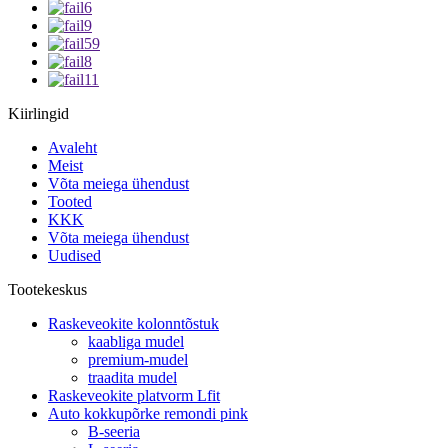
Kiirlingid
Avaleht
Meist
Võta meiega ühendust
Tooted
KKK
Võta meiega ühendust
Uudised
Tootekeskus
Raskeveokite kolonntõstuk
kaabliga mudel
premium-mudel
traadita mudel
Raskeveokite platvorm Lfit
Auto kokkupõrke remondi pink
B-seeria