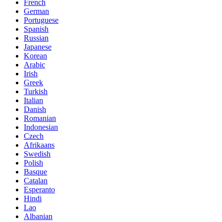
French
German
Portuguese
Spanish
Russian
Japanese
Korean
Arabic
Irish
Greek
Turkish
Italian
Danish
Romanian
Indonesian
Czech
Afrikaans
Swedish
Polish
Basque
Catalan
Esperanto
Hindi
Lao
Albanian