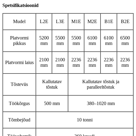
Spetsifikatsioonid
Mudel
L2E
L3E
M1E
M2E
B1E
B2E
Platvormi
5200
5500
5500
6100
6100
6500
pikkus
mm
mm
mm
mm
mm
mm
2100
2100
2236
2236
2236
2236
Platvormi laius
mm
mm
mm
mm
mm
mm
Kallutatav
Kallutatav tõstuk ja
Tõsteviis
tõstuk
paralleeltõstuk
Töökõrgus
500 mm
380–1020 mm
Tõmbejõud
10 tonni