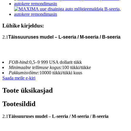
Lühike kirjeldus:
2.1
Täissuuruses mudel – L-seeria / M-seeria / B-seeria
FOB-hind:
0,5–9 999 USA dollarit tükk
Minimaalne tellimuse kogus:
100 tükki/tükke
Pakkumisvõime:
10000 tükki/tükki kuus
Saada meile e-kiri
Toote üksikasjad
Tootesildid
2.1
Täissuuruses mudel – L-seeria / M-seeria / B-seeria