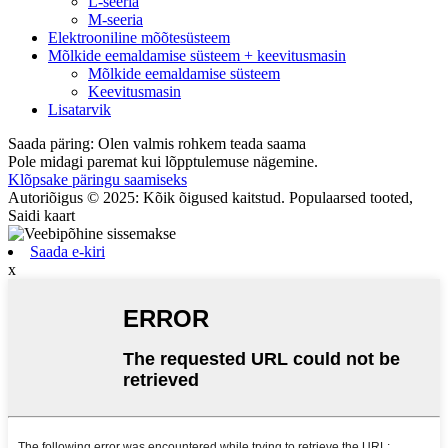
L-seeria
M-seeria
Elektrooniline mõõtesüsteem
Mõlkide eemaldamise süsteem + keevitusmasin
Mõlkide eemaldamise süsteem
Keevitusmasin
Lisatarvik
Saada päring: Olen valmis rohkem teada saama
Pole midagi paremat kui lõpptulemuse nägemine.
Klõpsake päringu saamiseks
Autoriõigus © 2025: Kõik õigused kaitstud. Populaarsed tooted,
Saidi kaart
Saada e-kiri
x