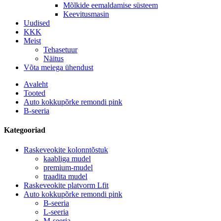
Mõlkide eemaldamise süsteem
Keevitusmasin
Uudised
KKK
Meist
Tehasetuur
Näitus
Võta meiega ühendust
Avaleht
Tooted
Auto kokkupõrke remondi pink
B-seeria
Kategooriad
Raskeveokite kolonntõstuk
kaabliga mudel
premium-mudel
traadita mudel
Raskeveokite platvorm Lfit
Auto kokkupõrke remondi pink
B-seeria
L-seeria
M-seeria