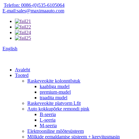
Telefon: 0086-(0)535-6105064
E-mail:sales@maximaauto.com
English
Avaleht
Tooted
Raskeveokite kolonntõstuk
kaabliga mudel
premium-mudel
traadita mudel
Raskeveokite platvorm Lfit
Auto kokkupõrke remondi pink
B-seeria
L-seeria
M-seeria
Elektrooniline mõõtesüsteem
Mõlkide eemaldamise süsteem + keevitusmasin