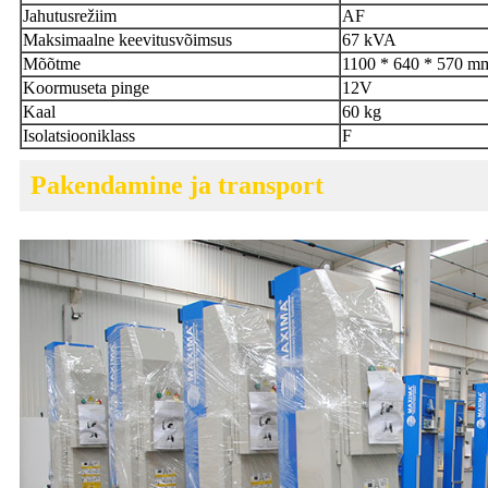
Jahutusrežiim
AF
Maksimaalne keevitusvõimsus
67 kVA
Mõõtme
1100 * 640 * 570 m
Koormuseta pinge
12V
Kaal
60 kg
Isolatsiooniklass
F
Pakendamine ja transport